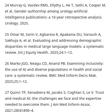
24 Murray G, Vasdev RMS, Ellythy L, He T, Sethi A, Cooper M,
et al. Gender authorship among urology artificial
intelligence publications: a 10-year retrospective analysis.
Urology. 2025.
25 Omar M, Sorin V, Agbareia R, Apakama DU, Soroush A,
Sakhuja A, et al. Evaluating and addressing demographic
disparities in medical large language models: a systematic
review. Int J Equity Health. 2025;24:1–12.
26 Marko JGO, Neagu CD, Anand PB. Examining inclusivity:
the use of AI and diverse populations in health and social
care: a systematic review. BMC Med Inform Decis Mak.
2025;25:1–12.
27 Quinn TP, Senadeera M, Jacobs S, Coghlan S, Le V. Trust
and medical AI: the challenges we face and the expertise
needed to overcome them. J Am Med Inform Assoc.
2021;28(4):890–4.