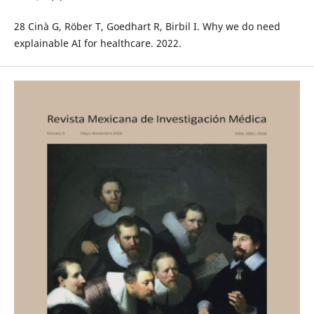
28 Cinà G, Röber T, Goedhart R, Birbil I. Why we do need
explainable AI for healthcare. 2022.