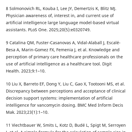
8 Solmonovich RL, Kouba I, Lee JY, Demertzis K, Blitz MJ.
Physician awareness of, interest in, and current use of
artificial intelligence large language model-based virtual
assistants. PLoS One. 2025;20(5):e0320749.
9 Catalina QM, Fuster-Casanovas A, Vidal-Alaball J, Escalé-
Besa A, Marin-Gomez FX, Femenia J, et al. Knowledge and
perception of primary care healthcare professionals on the
use of artificial intelligence as a healthcare tool. Digit
Health. 2023;9:1–10.
10 Liu X, Barreto EF, Dong Y, Liu C, Gao X, Tootooni MS, et al.
Discrepancy between perceptions and acceptance of clinical
decision support systems: implementation of artificial
intelligence for vancomycin dosing. BMC Med Inform Decis
Mak. 2023;23(1):1–10.
11 Viechtbauer W, Smits L, Kotz D, Budé L, Spigt M, Serroyen