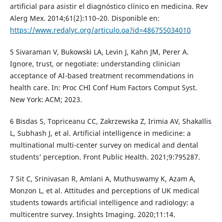
artificial para asistir el diagnóstico clínico en medicina. Rev
Alerg Mex. 2014;61(2):110–20. Disponible en:
https://www.redalyc.org/articulo.oa?id=486755034010
5 Sivaraman V, Bukowski LA, Levin J, Kahn JM, Perer A.
Ignore, trust, or negotiate: understanding clinician
acceptance of AI-based treatment recommendations in
health care. In: Proc CHI Conf Hum Factors Comput Syst.
New York: ACM; 2023.
6 Bisdas S, Topriceanu CC, Zakrzewska Z, Irimia AV, Shakallis
L, Subhash J, et al. Artificial intelligence in medicine: a
multinational multi-center survey on medical and dental
students’ perception. Front Public Health. 2021;9:795287.
7 Sit C, Srinivasan R, Amlani A, Muthuswamy K, Azam A,
Monzon L, et al. Attitudes and perceptions of UK medical
students towards artificial intelligence and radiology: a
multicentre survey. Insights Imaging. 2020;11:14.