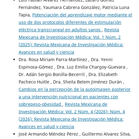
Fernández, Yaumara Cabrera González, Patricia Luna
Tapia,
Potenciación del aprendizaje motor mediante el
uso de dos protocolos diferentes de estimulación
eléctrica transcraneal en adultos sanos
,
Revista
Mexicana de Investigación Médica: Vol. 1 Núm. 2
(2025): Revista Mexicana de Investigación Médica:
Avances en salud y ciencia
Dra. Rosa Miriam Parra-Martínez , Dra. Yenni
Espinosa-Gómez , Dra. Luz Emilia Chargoy-Guevara ,
Dr. Adán Sergio Bonilla-Becerril , Dra. Elizabeth
Pacheco Huitle , Dra. Sheila Belem Jiménez Durán ,
Cambios en la percepción de la autoimagen posterior
a una intervención nutricional en pacientes con
sobrepeso-obesidad
,
Revista Mexicana de
Investigación Médica: Vol. 2 Núm. 4 (2026): Núm. 4
(2026): Revista Mexicana de Investigación Médica:
Avances en salud y ciencia
José Armando Méndez Pérez , Guillermo Alvarez Silva,