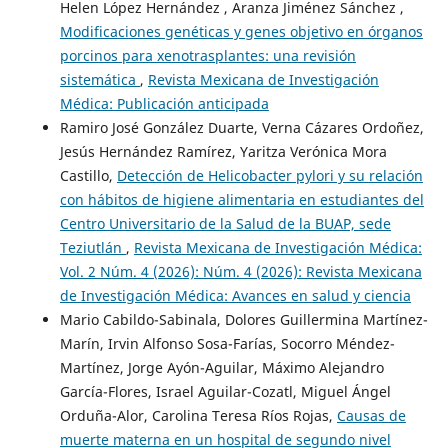
Helen López Hernández , Aranza Jiménez Sánchez ,
Modificaciones genéticas y genes objetivo en órganos
porcinos para xenotrasplantes: una revisión
sistemática
,
Revista Mexicana de Investigación
Médica: Publicación anticipada
Ramiro José González Duarte, Verna Cázares Ordoñez,
Jesús Hernández Ramírez, Yaritza Verónica Mora
Castillo,
Detección de Helicobacter pylori y su relación
con hábitos de higiene alimentaria en estudiantes del
Centro Universitario de la Salud de la BUAP, sede
Teziutlán
,
Revista Mexicana de Investigación Médica:
Vol. 2 Núm. 4 (2026): Núm. 4 (2026): Revista Mexicana
de Investigación Médica: Avances en salud y ciencia
Mario Cabildo-Sabinala, Dolores Guillermina Martínez-
Marín, Irvin Alfonso Sosa-Farías, Socorro Méndez-
Martínez, Jorge Ayón-Aguilar, Máximo Alejandro
García-Flores, Israel Aguilar-Cozatl, Miguel Ángel
Orduña-Alor, Carolina Teresa Ríos Rojas,
Causas de
muerte materna en un hospital de segundo nivel