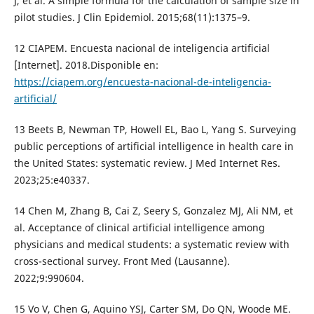
J, et al. A simple formula for the calculation of sample size in
pilot studies. J Clin Epidemiol. 2015;68(11):1375–9.
12 CIAPEM. Encuesta nacional de inteligencia artificial
[Internet]. 2018.Disponible en:
https://ciapem.org/encuesta-nacional-de-inteligencia-
artificial/
13 Beets B, Newman TP, Howell EL, Bao L, Yang S. Surveying
public perceptions of artificial intelligence in health care in
the United States: systematic review. J Med Internet Res.
2023;25:e40337.
14 Chen M, Zhang B, Cai Z, Seery S, Gonzalez MJ, Ali NM, et
al. Acceptance of clinical artificial intelligence among
physicians and medical students: a systematic review with
cross-sectional survey. Front Med (Lausanne).
2022;9:990604.
15 Vo V, Chen G, Aquino YSJ, Carter SM, Do QN, Woode ME.