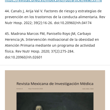
https://revistas.uned.es/index.php/rdp/article/view/35116
44. Canals J, Arija Val V. Factores de riesgo y estrategias de
prevención en los trastornos de la conducta alimentaria. Rev
Nutr Hosp. 2022; 39(2):16-26. doi:10.20960/nh.04174
45. Madrona Marcos FM, Panisello Royo JM, Carbayo
Herencia JA. Intervención motivacional de la obesidad en
Atención Primaria mediante un programa de actividad
física. Rev Nutr Hosp. 2020; 37(2):275-284.
doi:10.20960/nh.02601