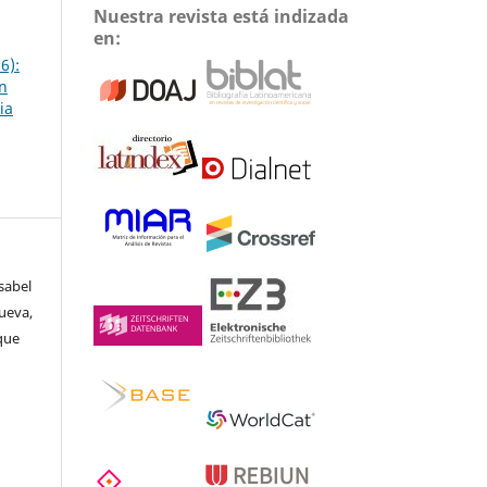
Nuestra revista está indizada
en:
6):
ón
ia
sabel
nueva,
ique