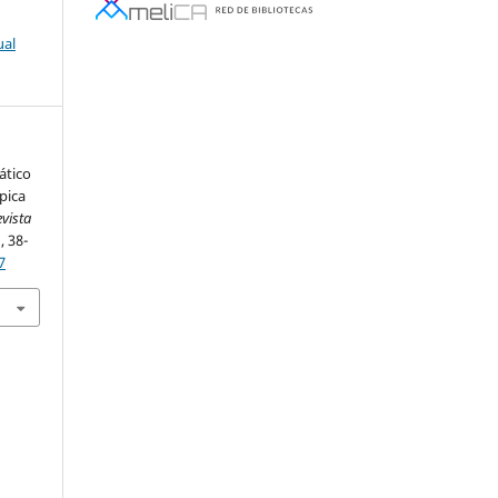
ual
ático
pica
evista
, 38-
7