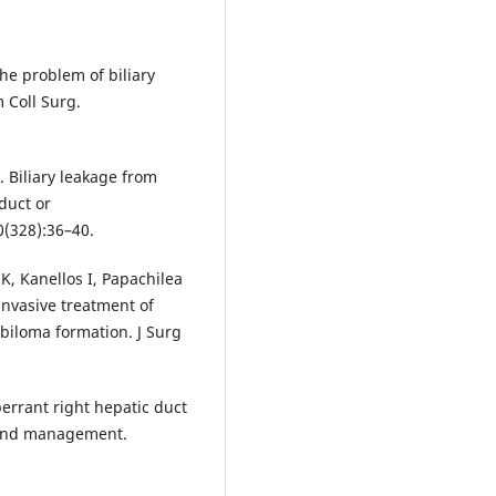
the problem of biliary
 Coll Surg.
 Biliary leakage from
duct or
0(328):36–40.
s K, Kanellos I, Papachilea
 invasive treatment of
 biloma formation. J Surg
errant right hepatic duct
s and management.