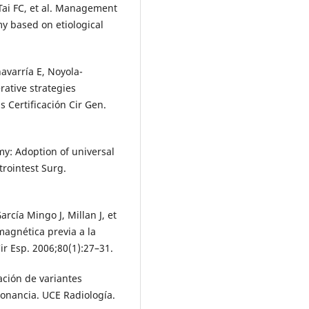
ai FC, et al. Management
my based on etiological
varría E, Noyola-
rative strategies
s Certificación Cir Gen.
my: Adoption of universal
trointest Surg.
arcía Mingo J, Millan J, et
magnética previa a la
Cir Esp. 2006;80(1):27–31.
ación de variantes
sonancia. UCE Radiología.