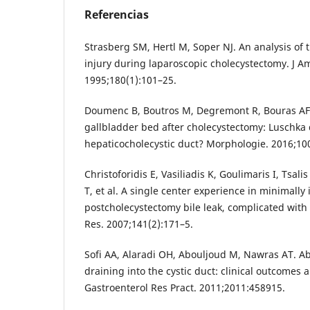
Referencias
Strasberg SM, Hertl M, Soper NJ. An analysis of 
injury during laparoscopic cholecystectomy. J Am
1995;180(1):101–25.
Doumenc B, Boutros M, Degremont R, Bouras AF.
gallbladder bed after cholecystectomy: Luschka 
hepaticocholecystic duct? Morphologie. 2016;10
Christoforidis E, Vasiliadis K, Goulimaris I, Tsali
T, et al. A single center experience in minimally
postcholecystectomy bile leak, complicated with
Res. 2007;141(2):171–5.
Sofi AA, Alaradi OH, Abouljoud M, Nawras AT. Ab
draining into the cystic duct: clinical outcome
Gastroenterol Res Pract. 2011;2011:458915.