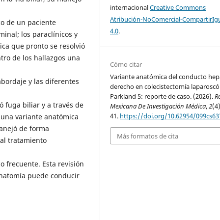
internacional
Creative Commons
Atribución-NoComercial-CompartirIg
co de un paciente
4.0
.
nal; los paraclínicos y
ásica que pronto se resolvió
tro de los hallazgos una
Cómo citar
Variante anatómica del conducto hep
abordaje y las diferentes
derecho en colecistectomía laparoscó
Parkland 5: reporte de caso. (2026).
R
 fuga biliar y a través de
Mexicana De Investigación Médica
,
2
(4)
41.
https://doi.org/10.62954/099cs63
 una variante anatómica
manejó de forma
Más formatos de cita
al tratamiento
 frecuente. Esta revisión
anatomía puede conducir