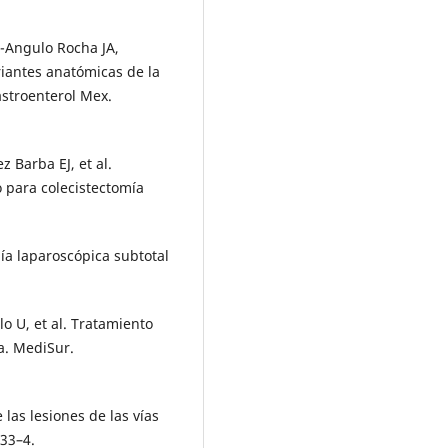
-Angulo Rocha JA,
riantes anatómicas de la
astroenterol Mex.
 Barba EJ, et al.
 para colecistectomía
mía laparoscópica subtotal
lo U, et al. Tratamiento
a. MediSur.
las lesiones de las vías
:33–4.