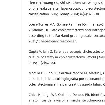
Lien HH, Huang CS, Shi MY, Chen DF, Wang NY, T
of bile leakage after laparoscopic cholecystecto
classification. Surg Today. 2004;34(4):326–30.
Loera-Torres MA, Gómez-Ramírez JO, Jiménez-Cha
Villalobos HF. Safe cholecystectomy and intraope
according to the Parkland grading scale. Lectura
2021;1: hepatopancreatobiliar.
Gupta V, Jain G. Safe laparoscopic cholecystecto
culture of safety in cholecystectomy. World J Gas
2019;11(2):62–84.
Morera FJ, Ripoll F, García-Granero M, Martín J, G
al. Utilidad de la colangiografía por resonancia 
colecistectomía en la pancreatitis aguda biliar. 
Chico Hidalgo WP, Quishpe Donoso PR. Identific
anatómicas de la vía biliar mediante colangiore