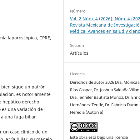
Número
Vol. 2 Núm. 4 (2026): Núm. 4 (202
Revista Mexicana de Investigaci
Médica: Avances en salud y cienc
mía laparoscópica, CPRE,
Sección
Artículos
Licencia
Derechos de autor 2026 Dra. Mónica I
i bien sigue un patrón
Ríos Gaspar, Dr. Joshua Saldaña Villa
oblación, es notoriamente
Dra. Jennifer Bautista Muñoz, Dr. Enr
o hepático derecho
Hernández Teutle, Dr. Fabricio Durán
o es una variación de
Heredia (Autor/a)
 a una fuga biliar
r un caso clínico de un
Esta obra está bajo una licencia
 la vía biliar, su manejo