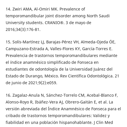
14. Zwiri AMA, Al-Omiri MK. Prevalence of
temporomandibular joint disorder among North Saudi
University students. CRANIO®. 3 de mayo de
2016;34(3):176-81.
15. Solís-Martínez LJ, Barajas-Pérez VH, Almeda-Ojeda ÓE,
Campuzano-Estrada A, Valles-Flores KY, García-Torres E.
Prevalencia de trastornos temporomandibulares mediante
el índice anamnésico simplificado de Fonseca en
estudiantes de odontología de la Universidad Juárez del
Estado de Durango, México. Rev Científica Odontológica. 21
de junio de 2021;9(2):e059.
16. Zagalaz-Anula N, Sánchez-Torrelo CM, Acebal-Blanco F,
Alonso-Royo R, Ibáñez-Vera AJ, Obrero-Gaitán E, et al. La
versión abreviada del Índice Anamnésico de Fonseca para el
cribado de trastornos temporomandibulares: Validez y
fiabilidad en una población hispanohablante. J Clin Med