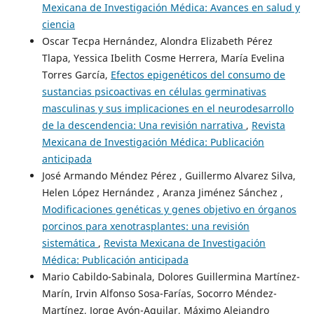
Mexicana de Investigación Médica: Avances en salud y
ciencia
Oscar Tecpa Hernández, Alondra Elizabeth Pérez
Tlapa, Yessica Ibelith Cosme Herrera, María Evelina
Torres García,
Efectos epigenéticos del consumo de
sustancias psicoactivas en células germinativas
masculinas y sus implicaciones en el neurodesarrollo
de la descendencia: Una revisión narrativa
,
Revista
Mexicana de Investigación Médica: Publicación
anticipada
José Armando Méndez Pérez , Guillermo Alvarez Silva,
Helen López Hernández , Aranza Jiménez Sánchez ,
Modificaciones genéticas y genes objetivo en órganos
porcinos para xenotrasplantes: una revisión
sistemática
,
Revista Mexicana de Investigación
Médica: Publicación anticipada
Mario Cabildo-Sabinala, Dolores Guillermina Martínez-
Marín, Irvin Alfonso Sosa-Farías, Socorro Méndez-
Martínez, Jorge Ayón-Aguilar, Máximo Alejandro