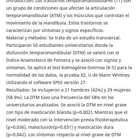
Introducción: Los trastornos temporomandibulares (TT) son
un grupo de condiciones que afectan la articulación
temporomandibular (ATM) y los músculos que controlan el
movimiento de la mandíbula. Estos trastornos se
caracterizan por síntomas y signos específicos.
Material y métodos: Se trata de un estudio transversal.
Participaron 50 estudiantes universitarios donde la
disfunción temporomandibular (DTM) se valoró con el
Índice Anamnésico de Fonseca y se asoció con signos y
síntomas. Se aplicó el test Kolmogórov-Smirnov (K-S) para la
normalidad de los datos, la prueba X2, U de Mann Whitney.
Utilizando el software SPSS versión 27.
Resultados: Se incluyeron a 21 hombres (42%) y 29 mujeres
(58.9%). La DTM tuvo una frecuencia del 58% en los
universitarios analizados. Se asoció la DTM en nivel grave
con tipo de masticación blanda (p=0.002). Mientras que el
nivel moderado con la intervención previa fisioterapéutica
(p=0.036), maloclusión(p=0.031) y masticación dura
(p=0.042). Los síntomas respecto al nivel grave de DTM