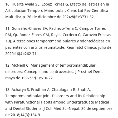
10. Huerta Ayala SE, López Torres G. Efecto del estrés en la
Articulación Temporo Mandibular. Cienc Lat Rev Científica
Multidiscip. 26 de diciembre de 2024;8(6):3731-52.
11. González-Chávez SA, Pacheco-Tena C, Campos Torres
RM, Quiñonez-Flores CM, Reyes-Cordero G, Caraveo Frescas
TDJ. Alteraciones temporomandibulares y odontológicas en
pacientes con artritis reumatoide. Reumatol Clínica. julio de
2020;16(4):262-71.
12. McNeill C. Management of temporomandibular
disorders: Concepts and controversies. J Prosthet Dent.
mayo de 1997;77(5):510-22.
13. Acharya S, Pradhan A, Chaulagain R, Shah A.
Temporomandibular Joint Disorders and its Relationship
with Parafunctional Habits among Undergraduate Medical
and Dental Students. J Coll Med Sci-Nepal. 30 de septiembre
de 2018;14(3):154-9.