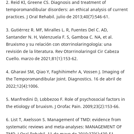
2. Reid KI, Greene CS. Diagnosis and treatment of
temporomandibular disorders: an ethical analysis of current
practices. J Oral Rehabil. julio de 2013;40(7):546-61.
3. Gutiérrez R. MF, Miralles L. R, Fuentes Del C. AD,
Santander N. H, Valenzuela F. S, Gamboa C. NA, et al.
Bruxismo y su relación con otorrinolaringología: una
revisión de la literatura. Rev Otorrinolaringol Cir Cabeza
Cuello. marzo de 2021;81(1):153-62.
4. Gharavi SM, Qiao Y, Faghihimehr A, Vossen J. Imaging of
the Temporomandibular Joint. Diagnostics. 16 de abril de
2022;12(4):1006.
5. Manfredini D, Lobbezoo F. Role of psychosocial factors in
the etiology of bruxism. J Orofac Pain. 2009;23(2):153-66.
6. List T, Axelsson S. Management of TMD: evidence from
systematic reviews and meta-analyses: MANAGEMENT OF
TMD. J Oral Rehabil. 11 de mayo de 2010;37(6):430-51.