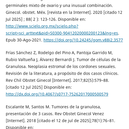
germinales mixto de ovario y una inusual combinación.
Ginecol. obstet. Méx. [revista en la Internet]. 2020 [citado 12
Jul 2025] ; 88( 2 ): 123-126. Disponible en:
http://www.scielo.org.mx/scielo.php?
script=sci_arttext&pid=S0300-90412020000200123&lng=es
.
Epub 30-Ago-2021.
https://doi.org/10.24245/gom.v88i2.3577
Frías Sánchez Z, Rodelgo del Pino A, Pantoja Garrido M,
Rubio Valtueña J, Álvarez Bernardi J. Tumor de células de la
Granulosa. Neoplasia estromal de los cordones sexuales.
Revisión de la literatura, a propósito de dos casos clínicos.
Rev Chil Obstet Ginecol [Internet]. 2017;82(5):579–88.
[citado 12 Jul 2025] Disponible en:
http://dx.doi.org/10.4067/s0717-75262017000500579
Escalante M, Santos M. Tumores de la granulosa,
presentación de 3 casos. Rev Obstet Ginecol Venez
[Internet]. 2018 [citado el 12 de jul de 2025];78(1):76–81.
Disponible en: