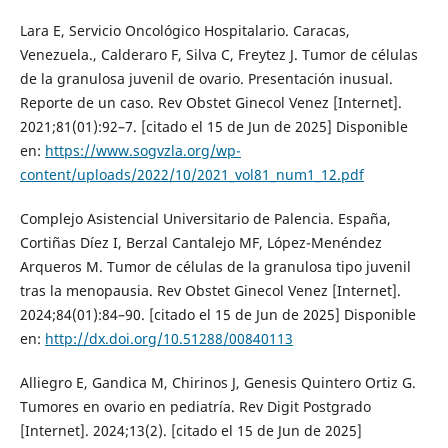
Lara E, Servicio Oncológico Hospitalario. Caracas,
Venezuela., Calderaro F, Silva C, Freytez J. Tumor de células
de la granulosa juvenil de ovario. Presentación inusual.
Reporte de un caso. Rev Obstet Ginecol Venez [Internet].
2021;81(01):92–7. [citado el 15 de Jun de 2025] Disponible
en:
https://www.sogvzla.org/wp-
content/uploads/2022/10/2021_vol81_num1_12.pdf
Complejo Asistencial Universitario de Palencia. España,
Cortiñas Díez I, Berzal Cantalejo MF, López-Menéndez
Arqueros M. Tumor de células de la granulosa tipo juvenil
tras la menopausia. Rev Obstet Ginecol Venez [Internet].
2024;84(01):84–90. [citado el 15 de Jun de 2025] Disponible
en:
http://dx.doi.org/10.51288/00840113
Alliegro E, Gandica M, Chirinos J, Genesis Quintero Ortiz G.
Tumores en ovario en pediatría. Rev Digit Postgrado
[Internet]. 2024;13(2). [citado el 15 de Jun de 2025]