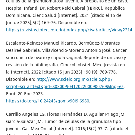
células de la granulomatosa juvenil. A propósito de un caso.
Hospital Infantil Dr. Robert Reid Cabral (HIRRC), República
Dominicana. Cienc Salud [Internet]. 2021 [citado el 15 de
Jun de 2025];5(2):169–76. Disponible en:
https://revistas.intec.edu.do/index.php/cisa/article/view/2214
Escalante-Reinozo Manuel Ricardo, Bermúdez-Morantes
Desireé Gabriela, Villavicencio-Moreno Antonio José. Cáncer
sincrónico de ovario y cúpula vaginal. Reporte de un caso y
revisión de la bibliografía. Ginecol. obstet. Méx. [revista en
la Internet]. 2022 [citado 15 Jun 2025] ; 90 (9): 769-776.
Disponible en:
http://www.scielo.org.mx/scielo.php?
script=sci_arttext&pid=S0300-90412022000900769&lng=es
.
Epub 20-Ene-2023.
https://doi.org/10.24245/gom.v90i9.6960
.
Carrillo Angeles LG, Flores Hernández D, Aguilar Priego JM,
García-Salazar JM. Tumor de células de la granulosa tipo
juvenil. Gac Mex Oncol [Internet]. 2016;15(2):93–7. [citado el