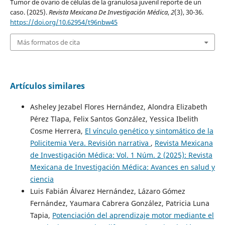
Tumor de ovario de células de la granulosa juvenil reporte de un
caso. (2025).
Revista Mexicana De Investigación Médica
,
2
(3), 30-36.
https://doi.org/10.62954/t96nbw45
Más formatos de cita
Artículos similares
Asheley Jezabel Flores Hernández, Alondra Elizabeth
Pérez Tlapa, Felix Santos González, Yessica Ibelith
Cosme Herrera,
El vínculo genético y sintomático de la
Policitemia Vera. Revisión narrativa
,
Revista Mexicana
de Investigación Médica: Vol. 1 Núm. 2 (2025): Revista
Mexicana de Investigación Médica: Avances en salud y
ciencia
Luis Fabián Álvarez Hernández, Lázaro Gómez
Fernández, Yaumara Cabrera González, Patricia Luna
Tapia,
Potenciación del aprendizaje motor mediante el