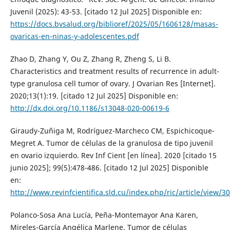
Juvenil (2025): 43-53. [citado 12 Jul 2025] Disponible en:
https://docs.bvsalud.org/biblioref/2025/05/1606128/masas-
ovaricas-en-ninas-y-adolescentes.pdf
Zhao D, Zhang Y, Ou Z, Zhang R, Zheng S, Li B.
Characteristics and treatment results of recurrence in adult-
type granulosa cell tumor of ovary. J Ovarian Res [Internet].
2020;13(1):19. [citado 12 Jul 2025] Disponible en:
http://dx.doi.org/10.1186/s13048-020-00619-6
Giraudy-Zuñiga M, Rodríguez-Marcheco CM, Espichicoque-
Megret A. Tumor de células de la granulosa de tipo juvenil
en ovario izquierdo. Rev Inf Cient [en línea]. 2020 [citado 15
junio 2025]; 99(5):478-486. [citado 12 Jul 2025] Disponible
en:
http://www.revinfcientifica.sld.cu/index.php/ric/article/view/3
Polanco-Sosa Ana Lucía, Peña-Montemayor Ana Karen,
Mireles-García Angélica Marlene. Tumor de células