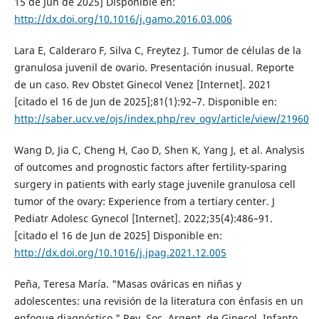
15 de Jun de 2025] Disponible en:
http://dx.doi.org/10.1016/j.gamo.2016.03.006
Lara E, Calderaro F, Silva C, Freytez J. Tumor de células de la
granulosa juvenil de ovario. Presentación inusual. Reporte
de un caso. Rev Obstet Ginecol Venez [Internet]. 2021
[citado el 16 de Jun de 2025];81(1):92–7. Disponible en:
http://saber.ucv.ve/ojs/index.php/rev_ogv/article/view/21960
Wang D, Jia C, Cheng H, Cao D, Shen K, Yang J, et al. Analysis
of outcomes and prognostic factors after fertility-sparing
surgery in patients with early stage juvenile granulosa cell
tumor of the ovary: Experience from a tertiary center. J
Pediatr Adolesc Gynecol [Internet]. 2022;35(4):486–91.
[citado el 16 de Jun de 2025] Disponible en:
http://dx.doi.org/10.1016/j.jpag.2021.12.005
Peña, Teresa María. "Masas ováricas en niñas y
adolescentes: una revisión de la literatura con énfasis en un
enfoque diagnóstico." Rev. Soc. Argent. de Ginecol. Infanto