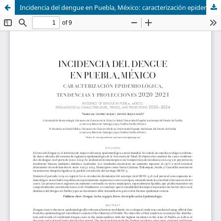
Incidencia del dengue en Puebla, México: caracterización epidemiológica, tendencias y proyecciones 2020-2024